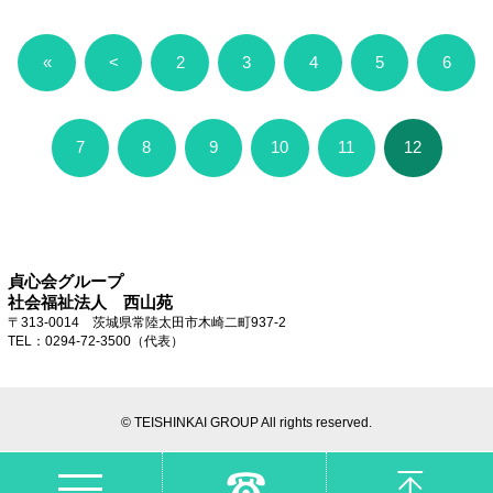
«
<
2
3
4
5
6
7
8
9
10
11
12
貞心会グループ
社会福祉法人 西山苑
〒313-0014 茨城県常陸太田市木崎二町937-2
TEL：0294-72-3500（代表）
© TEISHINKAI GROUP All rights reserved.